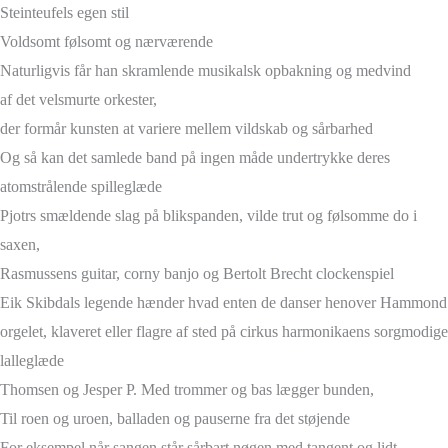
Steinteufels egen stil
Voldsomt følsomt og nærværende
Naturligvis får han skramlende musikalsk opbakning og medvind
af det velsmurte orkester,
der formår kunsten at variere mellem vildskab og sårbarhed
Og så kan det samlede band på ingen måde undertrykke deres
atomstrålende spilleglæde
Pjotrs smældende slag på blikspanden, vilde trut og følsomme do i
saxen,
Rasmussens guitar, corny banjo og Bertolt Brecht clockenspiel
Eik Skibdals legende hænder hvad enten de danser henover Hammond
orgelet, klaveret eller flagre af sted på cirkus harmonikaens sorgmodige
lalleglæde
Thomsen og Jesper P. Med trommer og bas lægger bunden,
Til roen og uroen, balladen og pauserne fra det støjende
For eksempel når sangen står sårbart nøgen med tangent og lidt