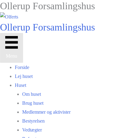
Ollerup Forsamlingshus
Gå
til
indholdet
Ollerup Forsamlingshus
Menu
Forside
Lej huset
Huset
Om huset
Brug huset
Medlemmer og aktivister
Bestyrelsen
Vedtægter