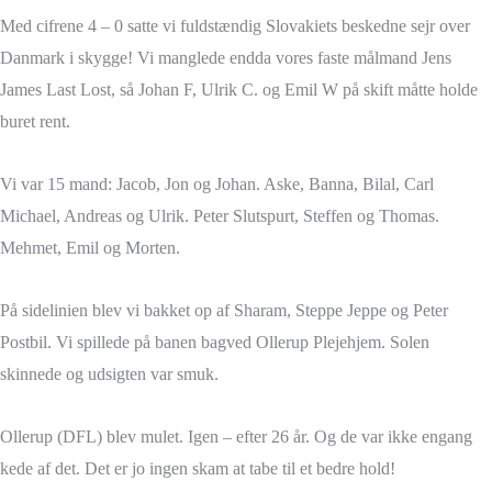
Med cifrene 4 – 0 satte vi fuldstændig Slovakiets beskedne sejr over
Danmark i skygge! Vi manglede endda vores faste målmand Jens
James Last Lost, så Johan F, Ulrik C. og Emil W på skift måtte holde
buret rent.
Vi var 15 mand: Jacob, Jon og Johan. Aske, Banna, Bilal, Carl
Michael, Andreas og Ulrik. Peter Slutspurt, Steffen og Thomas.
Mehmet, Emil og Morten.
På sidelinien blev vi bakket op af Sharam, Steppe Jeppe og Peter
Postbil. Vi spillede på banen bagved Ollerup Plejehjem. Solen
skinnede og udsigten var smuk.
Ollerup (DFL) blev mulet. Igen – efter 26 år. Og de var ikke engang
kede af det. Det er jo ingen skam at tabe til et bedre hold!