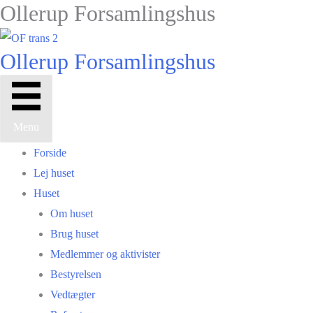
Ollerup Forsamlingshus
Gå
til
indholdet
Ollerup Forsamlingshus
Menu
Forside
Lej huset
Huset
Om huset
Brug huset
Medlemmer og aktivister
Bestyrelsen
Vedtægter