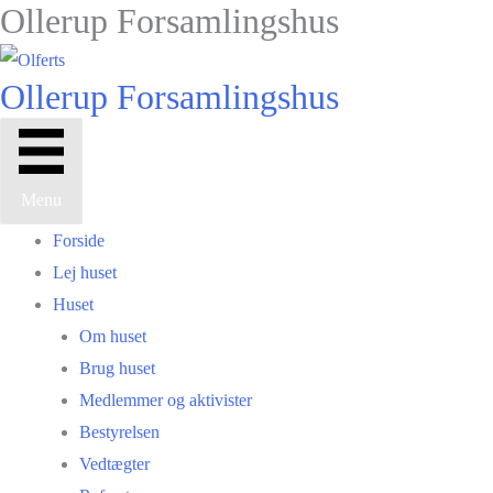
Ollerup Forsamlingshus
Gå
til
indholdet
Ollerup Forsamlingshus
Menu
Forside
Lej huset
Huset
Om huset
Brug huset
Medlemmer og aktivister
Bestyrelsen
Vedtægter