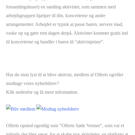
forsamlingshuset) en samling aktivister, som sammen med
arbejdsgruppen hjælper til ifm. koncerterne og andre
arrangementer. Arbejdet er typisk at passe baren, servere mad,
vaske op og gøre rent dagen derpå. Aktivister kommer gratis ind
til koncerterne og handler i baren til “aktivistpriser”.
Har du mon lyst til at blive aktivist, medlem af Olferts og/eller
modtage vores nyhedsbrev?
Klik nedenfor og få mere information.
Olferts opstod egentlig som ”Olferts Søde Venner”, som var et
initiativ der blev søsat, for at skabe nye aktiviteter, en platform at