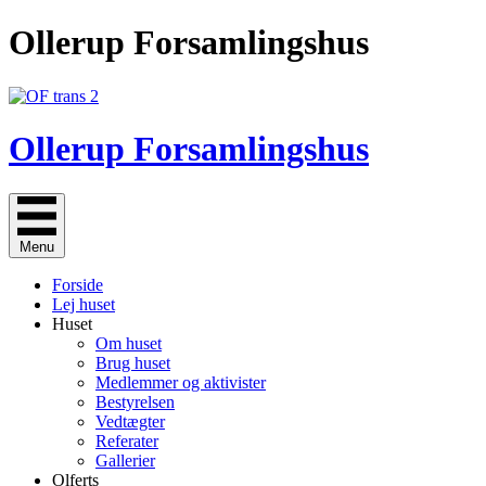
Gå
Ollerup Forsamlingshus
til
indholdet
Ollerup Forsamlingshus
Menu
Forside
Lej huset
Huset
Om huset
Brug huset
Medlemmer og aktivister
Bestyrelsen
Vedtægter
Referater
Gallerier
Olferts