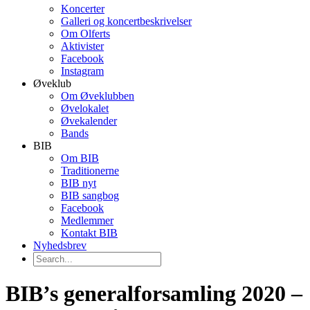
Koncerter
Galleri og koncertbeskrivelser
Om Olferts
Aktivister
Facebook
Instagram
Øveklub
Om Øveklubben
Øvelokalet
Øvekalender
Bands
BIB
Om BIB
Traditionerne
BIB nyt
BIB sangbog
Facebook
Medlemmer
Kontakt BIB
Nyhedsbrev
BIB’s generalforsamling 2020 –