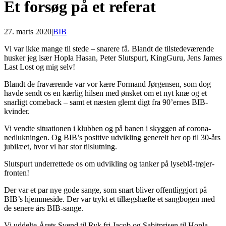
Et forsøg på et referat
27. marts 2020
|
BIB
Vi var ikke mange til stede – snarere få. Blandt de tilstedeværende
husker jeg især Hopla Hasan, Peter Slutspurt, KingGuru, Jens James
Last Lost og mig selv!
Blandt de fraværende var vor kære Formand Jørgensen, som dog
havde sendt os en kærlig hilsen med ønsket om et nyt knæ og et
snarligt comeback – samt et næsten glemt digt fra 90’ernes BIB-
kvinder.
Vi vendte situationen i klubben og på banen i skyggen af corona-
nedlukningen. Og BIB’s positive udvikling generelt her op til 30-års
jubilæet, hvor vi har stor tilslutning.
Slutspurt underrettede os om udvikling og tanker på lyseblå-trøjer-
fronten!
Der var et par nye gode sange, som snart bliver offentliggjort på
BIB’s hjemmeside. Der var trykt et tillægshæfte et sangbogen med
de senere års BIB-sange.
Vi uddelte Årets Svend til Ryk fri Jacob og Sabitprisen til Hopla