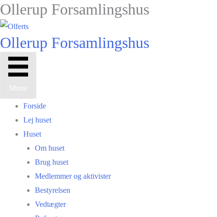
Ollerup Forsamlingshus
Gå
til
indholdet
Ollerup Forsamlingshus
Menu
Forside
Lej huset
Huset
Om huset
Brug huset
Medlemmer og aktivister
Bestyrelsen
Vedtægter