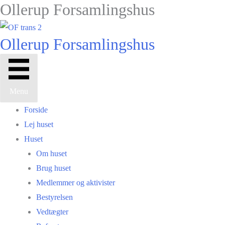
Ollerup Forsamlingshus
Gå
til
indholdet
Ollerup Forsamlingshus
Menu
Forside
Lej huset
Huset
Om huset
Brug huset
Medlemmer og aktivister
Bestyrelsen
Vedtægter