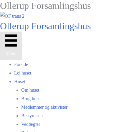
Ollerup Forsamlingshus
Gå
til
indholdet
Ollerup Forsamlingshus
Menu
Forside
Lej huset
Huset
Om huset
Brug huset
Medlemmer og aktivister
Bestyrelsen
Vedtægter