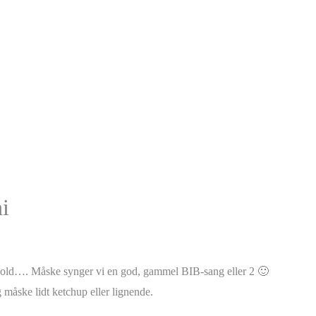
ni
fodbold…. Måske synger vi en god, gammel BIB-sang eller 2 🙂
g måske lidt ketchup eller lignende.