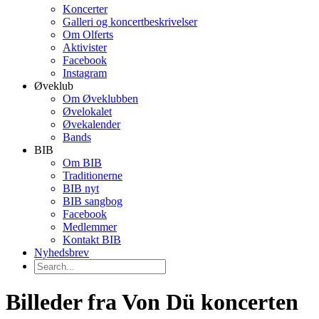
Koncerter
Galleri og koncertbeskrivelser
Om Olferts
Aktivister
Facebook
Instagram
Øveklub
Om Øveklubben
Øvelokalet
Øvekalender
Bands
BIB
Om BIB
Traditionerne
BIB nyt
BIB sangbog
Facebook
Medlemmer
Kontakt BIB
Nyhedsbrev
Billeder fra Von Dü koncerten