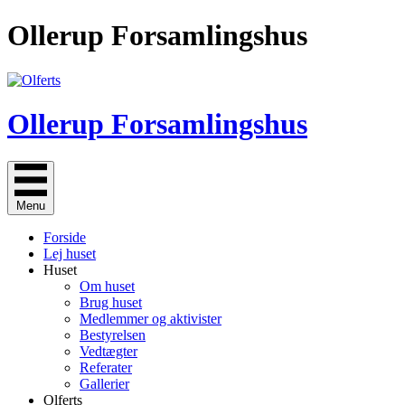
Gå
Ollerup Forsamlingshus
til
indholdet
Ollerup Forsamlingshus
Menu
Forside
Lej huset
Huset
Om huset
Brug huset
Medlemmer og aktivister
Bestyrelsen
Vedtægter
Referater
Gallerier
Olferts