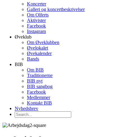
Koncerter
Galleri og koncertbeskrivelser
Om Olferts
Aktivister
Facebook
Instagram
Øveklub
Om Øveklubben
Øvelokalet
Øvekalender
Bands
BIB
Om BIB
Traditionerne
BIB nyt
BIB sangbog
Facebook
Medlemmer
Kontakt BIB
Nyhedsbrev