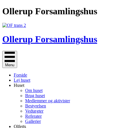
Gå
Ollerup Forsamlingshus
til
indholdet
Ollerup Forsamlingshus
Menu
Forside
Lej huset
Huset
Om huset
Brug huset
Medlemmer og aktivister
Bestyrelsen
Vedtægter
Referater
Gallerier
Olferts