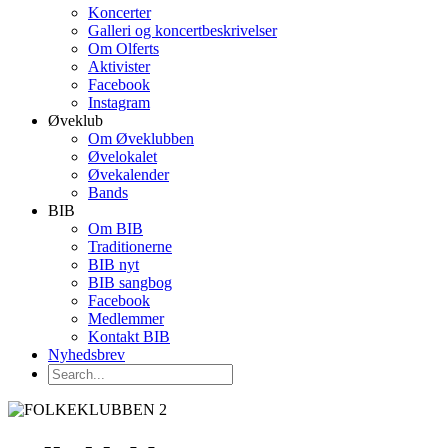
Koncerter
Galleri og koncertbeskrivelser
Om Olferts
Aktivister
Facebook
Instagram
Øveklub
Om Øveklubben
Øvelokalet
Øvekalender
Bands
BIB
Om BIB
Traditionerne
BIB nyt
BIB sangbog
Facebook
Medlemmer
Kontakt BIB
Nyhedsbrev