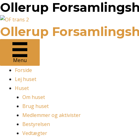
Ollerup Forsamlings
Gå
til
indholdet
Ollerup Forsamlings
Menu
Forside
Lej huset
Huset
Om huset
Brug huset
Medlemmer og aktivister
Bestyrelsen
Vedtægter