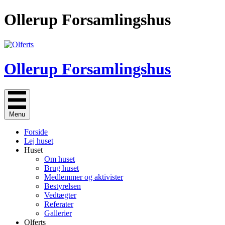
Gå
Ollerup Forsamlingshus
til
indholdet
Ollerup Forsamlingshus
Menu
Forside
Lej huset
Huset
Om huset
Brug huset
Medlemmer og aktivister
Bestyrelsen
Vedtægter
Referater
Gallerier
Olferts