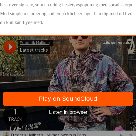
beskriver sig selv, som en utidig hestetyvspopdreng med sprød skorpe.
Med simple melodier og spillen på klicheer tager han dig med ud hvor
du kun kan flyde med.