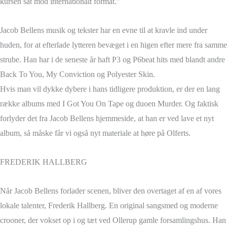
kursen sat mod internationalt format.”
Jacob Bellens musik og tekster har en evne til at kravle ind under
huden, for at efterlade lytteren bevæget i en higen efter mere fra samme
strube. Han har i de seneste år haft P3 og P6beat hits med blandt andre
Back To You, My Conviction og Polyester Skin.
Hvis man vil dykke dybere i hans tidligere produktion, er der en lang
række albums med I Got You On Tape og duoen Murder. Og faktisk
forlyder det fra Jacob Bellens hjemmeside, at han er ved lave et nyt
album, så måske får vi også nyt materiale at høre på Olferts.
FREDERIK HALLBERG
Når Jacob Bellens forlader scenen, bliver den overtaget af en af vores
lokale talenter, Frederik Hallberg. En original sangsmed og moderne
crooner, der vokset op i og tæt ved Ollerup gamle forsamlingshus. Han