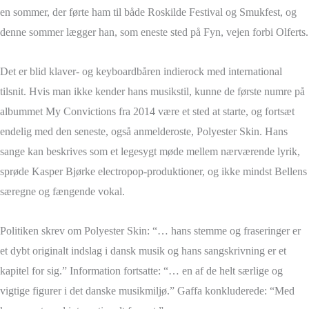
en sommer, der førte ham til både Roskilde Festival og Smukfest, og
denne sommer lægger han, som eneste sted på Fyn, vejen forbi Olferts.
Det er blid klaver- og keyboardbåren indierock med international
tilsnit. Hvis man ikke kender hans musikstil, kunne de første numre på
albummet My Convictions fra 2014 være et sted at starte, og fortsæt
endelig med den seneste, også anmelderoste, Polyester Skin. Hans
sange kan beskrives som et legesygt møde mellem nærværende lyrik,
sprøde Kasper Bjørke electropop-produktioner, og ikke mindst Bellens
særegne og fængende vokal.
Politiken skrev om Polyester Skin: “… hans stemme og fraseringer er
et dybt originalt indslag i dansk musik og hans sangskrivning er et
kapitel for sig.” Information fortsatte: “… en af de helt særlige og
vigtige figurer i det danske musikmiljø.” Gaffa konkluderede: “Med