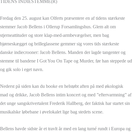
TIDENS INDIESTEMME(R)
Fredag den 25. august kan Olferts præsentere en af tidens stærkeste
stemmer Jacob Bellens i Ollerup Forsamlingshus. Glem alt om
stjerneattituder og store klap-med-armbevægelser, men bag
bjørneskægget og brilleglassene gemmer sig vores tids stærkeste
danske indiecrooner: Jacob Bellens. Manden der lagde tangenter og
stemme til bandene I Got You On Tape og Murder, før han steppede ud
og gik solo i eget navn.
Nederst på siden kan du booke en helstøbt aften på med økologisk
mad og drikke, Jacob Bellens intim koncert og med ”eftervarmning” af
det unge sangskrivertalent Frederik Hallberg, der faktisk har startet sin
musikalske løbebane i øvelokalet lige bag stedets scene.
Bellens havde sidste år et travlt år med en lang turné rundt i Europa og