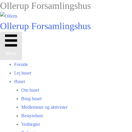
Ollerup Forsamlingshus
Gå
til
indholdet
Ollerup Forsamlingshus
Menu
Forside
Lej huset
Huset
Om huset
Brug huset
Medlemmer og aktivister
Bestyrelsen
Vedtægter