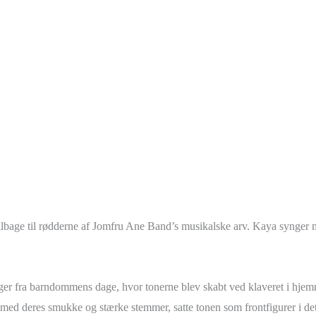
tilbage til rødderne af Jomfru Ane Band’s musikalske arv. Kaya synger 
inger fra barndommens dage, hvor tonerne blev skabt ved klaveret i hjemm
, med deres smukke og stærke stemmer, satte tonen som frontfigurer i