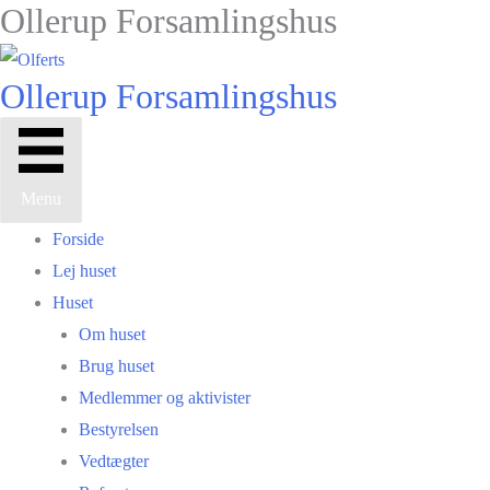
Ollerup Forsamlingshus
Gå
til
indholdet
Ollerup Forsamlingshus
Menu
Forside
Lej huset
Huset
Om huset
Brug huset
Medlemmer og aktivister
Bestyrelsen
Vedtægter