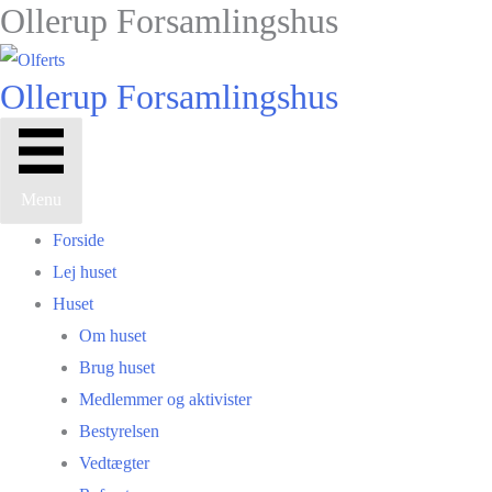
Ollerup Forsamlingshus
Gå
til
indholdet
Ollerup Forsamlingshus
Menu
Forside
Lej huset
Huset
Om huset
Brug huset
Medlemmer og aktivister
Bestyrelsen
Vedtægter