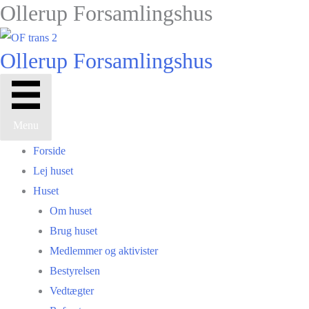
Ollerup Forsamlingshus
Gå
til
indholdet
Ollerup Forsamlingshus
Menu
Forside
Lej huset
Huset
Om huset
Brug huset
Medlemmer og aktivister
Bestyrelsen
Vedtægter