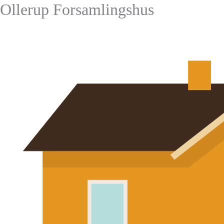
Ollerup Forsamlingshus
Gå
til
indholdet