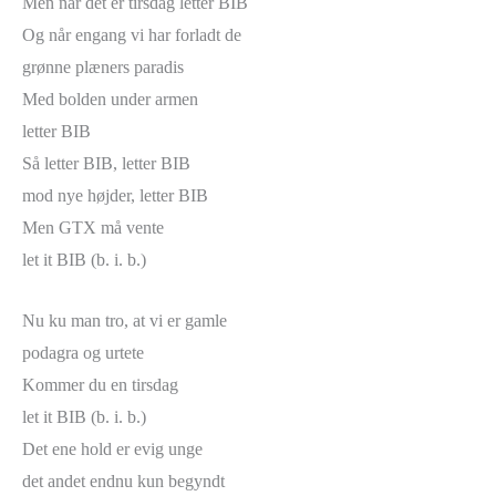
Men når det er tirsdag letter BIB
Og når engang vi har forladt de
grønne plæners paradis
Med bolden under armen
letter BIB
Så letter BIB, letter BIB
mod nye højder, letter BIB
Men GTX må vente
let it BIB (b. i. b.)
Nu ku man tro, at vi er gamle
podagra og urtete
Kommer du en tirsdag
let it BIB (b. i. b.)
Det ene hold er evig unge
det andet endnu kun begyndt