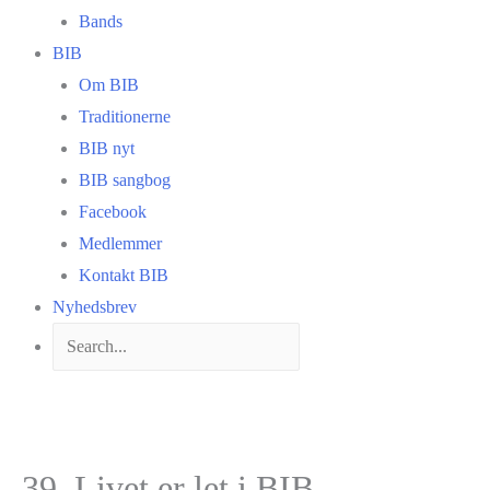
Bands
BIB
Om BIB
Traditionerne
BIB nyt
BIB sangbog
Facebook
Medlemmer
Kontakt BIB
Nyhedsbrev
39. Livet er let i BIB