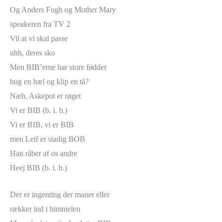
Og Anders Fogh og Mother Mary
speakeren fra TV 2
Vil at vi skal passe
uhh, deres sko
Men BIB’erne har store fødder
hug en hæl og klip en tå?
Næh, Askepot er røget
Vi er BIB (b. i. b.)
Vi er BIB, vi er BIB
men Leif er stadig BOB
Han råber af os andre
Heej BIB (b. i. b.)
Der er ingenting der maner eller
rækker ind i himmelen