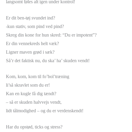
langsomt føles alt igen under kontrol!
Er dit ben-tøj svundet ind?
-kun stativ, som pind ved pind?
Skreg din kone for hun skred: “Du er impotent”?
Er din vennekreds helt væk?
Ligner maven grød i sæk?
Så’r det faktisk nu, du ska’ ha’ skuden vendt!
Kom, kom, kom til fo’bol’træning
li’så skravlet som du er!
Kan en kugle få dig tændt?
– så er skuden halvvejs vendt,
lidt tålmodighed – og du er verdenskendt!
Har du opstød, ticks og stress?