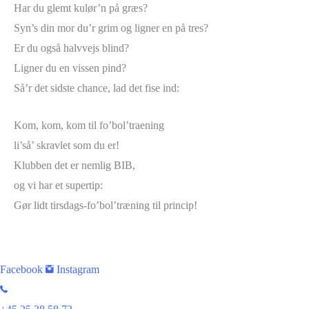
Har du glemt kulør’n på græs?
Syn’s din mor du’r grim og ligner en på tres?
Er du også halvvejs blind?
Ligner du en vissen pind?
Så’r det sidste chance, lad det fise ind:
Kom, kom, kom til fo’bol’traening
li’så’ skravlet som du er!
Klubben det er nemlig BIB,
og vi har et supertip:
Gør lidt tirsdags-fo’bol’træning til princip!
Facebook
Instagram