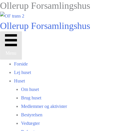
Ollerup Forsamlingshus
Gå
til
indholdet
Ollerup Forsamlingshus
Menu
Forside
Lej huset
Huset
Om huset
Brug huset
Medlemmer og aktivister
Bestyrelsen
Vedtægter