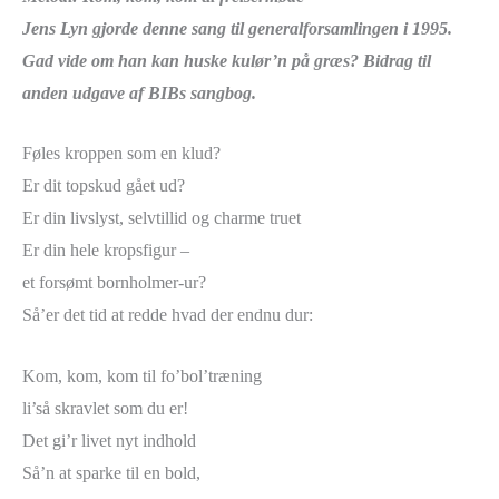
Jens Lyn gjorde denne sang til generalforsamlingen i 1995.
Gad vide om han kan huske kulør’n på græs? Bidrag til
anden udgave af BIBs sangbog.
Føles kroppen som en klud?
Er dit topskud gået ud?
Er din livslyst, selvtillid og charme truet
Er din hele kropsfigur –
et forsømt bornholmer-ur?
Så’er det tid at redde hvad der endnu dur:
Kom, kom, kom til fo’bol’træning
li’så skravlet som du er!
Det gi’r livet nyt indhold
Så’n at sparke til en bold,