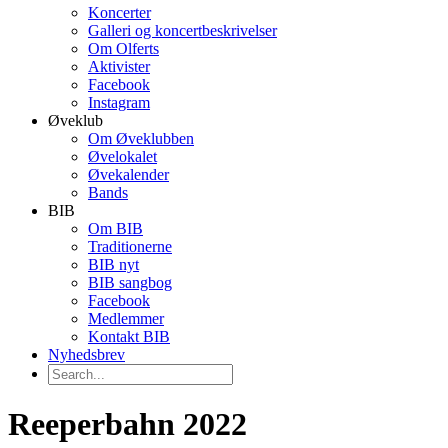
Koncerter
Galleri og koncertbeskrivelser
Om Olferts
Aktivister
Facebook
Instagram
Øveklub
Om Øveklubben
Øvelokalet
Øvekalender
Bands
BIB
Om BIB
Traditionerne
BIB nyt
BIB sangbog
Facebook
Medlemmer
Kontakt BIB
Nyhedsbrev
Reeperbahn 2022