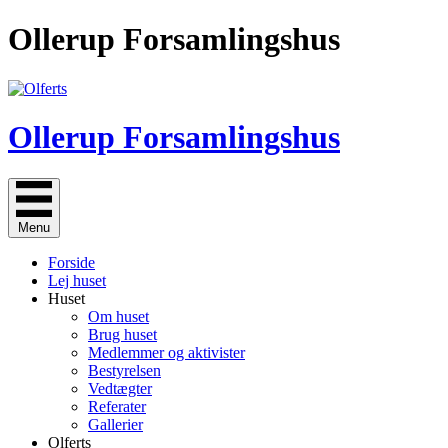
Gå
Ollerup Forsamlingshus
til
indholdet
Ollerup Forsamlingshus
Menu
Forside
Lej huset
Huset
Om huset
Brug huset
Medlemmer og aktivister
Bestyrelsen
Vedtægter
Referater
Gallerier
Olferts