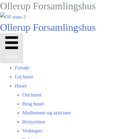
Ollerup Forsamlingshus
Gå
til
indholdet
Ollerup Forsamlingshus
Menu
Forside
Lej huset
Huset
Om huset
Brug huset
Medlemmer og aktivister
Bestyrelsen
Vedtægter