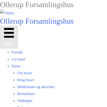
Ollerup Forsamlingshus
Gå
til
indholdet
Ollerup Forsamlingshus
Menu
Forside
Lej huset
Huset
Om huset
Brug huset
Medlemmer og aktivister
Bestyrelsen
Vedtægter