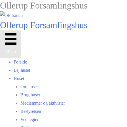
Ollerup Forsamlingshus
Gå
til
indholdet
Ollerup Forsamlingshus
Menu
Forside
Lej huset
Huset
Om huset
Brug huset
Medlemmer og aktivister
Bestyrelsen
Vedtægter